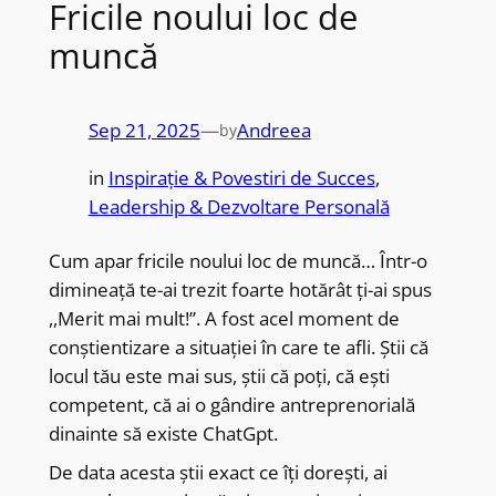
Fricile noului loc de
muncă
Sep 21, 2025
—
Andreea
by
in
Inspirație & Povestiri de Succes
, 
Leadership & Dezvoltare Personală
Cum apar fricile noului loc de muncă… Într-o
dimineață te-ai trezit foarte hotărât ți-ai spus
,,Merit mai mult!”. A fost acel moment de
conștientizare a situației în care te afli. Știi că
locul tău este mai sus, știi că poți, că ești
competent, că ai o gândire antreprenorială
dinainte să existe ChatGpt.
De data acesta știi exact ce îți dorești, ai