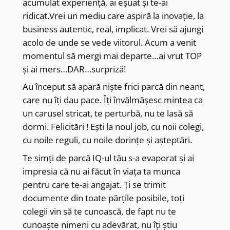
acumulat experiență, ai eșuat și te-ai
ridicat.Vrei un mediu care aspiră la inovație, la
business autentic, real, implicat. Vrei să ajungi
acolo de unde se vede viitorul. Acum a venit
momentul să mergi mai departe…ai vrut TOP
și ai mers…DAR…surpriză!
Au început să apară niște frici parcă din neant,
care nu îți dau pace. Îți învălmășesc mintea ca
un carusel stricat, te perturbă, nu te lasă să
dormi. Felicitări ! Ești la noul job, cu noii colegi,
cu noile reguli, cu noile dorințe și așteptări.
Te simți de parcă IQ-ul tău s-a evaporat și ai
impresia că nu ai făcut în viața ta munca
pentru care te-ai angajat. Ți se trimit
documente din toate părțile posibile, toți
colegii vin să te cunoască, de fapt nu te
cunoaște nimeni cu adevărat, nu îți știu