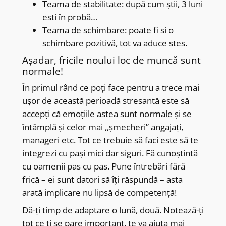
Teama de stabilitate: după cum știi, 3 luni
esti în probă…
Teama de schimbare: poate fi si o
schimbare pozitivă, tot va aduce stes.
Așadar, fricile noului loc de muncă sunt
normale!
În primul rând ce poți face pentru a trece mai
ușor de această perioadă stresantă este să
accepți că emoțiile astea sunt normale și se
întâmplă și celor mai ,,șmecheri” angajați,
manageri etc. Tot ce trebuie să faci este să te
integrezi cu pași mici dar siguri. Fă cunoștintă
cu oamenii pas cu pas. Pune întrebări fără
frică – ei sunt datori să îți răspundă – asta
arată implicare nu lipsă de competență!
Dă-ți timp de adaptare o lună, două. Notează-ți
tot ce ți se pare important, te va ajuta mai