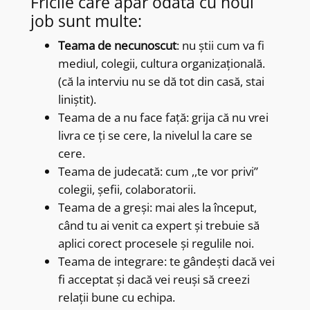
Fricile care apar odată cu noul
job sunt multe:
Teama de necunoscut
: nu știi cum va fi
mediul, colegii, cultura organizațională.
(că la interviu nu se dă tot din casă, stai
liniștit).
Teama de a nu face față: grija că nu vrei
livra ce ți se cere, la nivelul la care se
cere.
Teama de judecată: cum ,,te vor privi”
colegii, șefii, colaboratorii.
Teama de a greși: mai ales la început,
când tu ai venit ca expert și trebuie să
aplici corect procesele și regulile noi.
Teama de integrare: te gândești dacă vei
fi acceptat și dacă vei reuși să creezi
relații bune cu echipa.