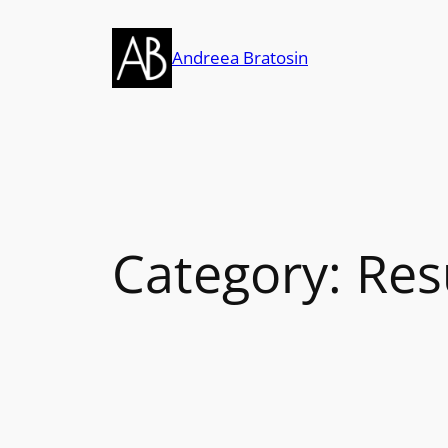
Skip
to
Andreea Bratosin
content
Category:
Res