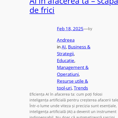
AI în afacerea ta – scap
de frici
Feb 18, 2025
—
by
Andreea
in
AI
, 
Business &
Strategii
, 
Educație
, 
Management &
Operatiuni
, 
Resurse utile &
tool-uri
, 
Trends
Eficiența AI în afacerea ta: cum poți folosi
inteligența artificială pentru creșterea afacerii tal
Într-o lume unde viteza și precizia sunt esențiale,
inteligența artificială (AI) a devenit un instrument
indispensabil. Nu doar că automatizează sarcini