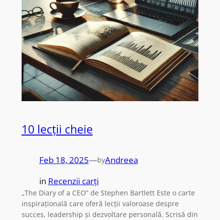
10 lecții cheie
Feb 18, 2025
—
Andreea
by
in
Recenzii carți
„The Diary of a CEO” de Stephen Bartlett Este o carte
inspirațională care oferă lecții valoroase despre
succes, leadership și dezvoltare personală. Scrisă din